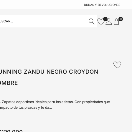
DUDAS Y DEVOLUCIONES
0
0
Añadir
RUNNING ZANDU NEGRO CROYDON
a
OMBRE
la
Zapatos deportivos ideales para los atletas. Con propiedades que
lista
mpacto de tus pisadas y te da...
de
Precio
deseos