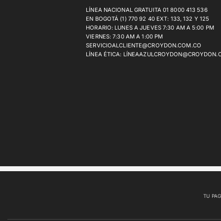
LÍNEA NACIONAL GRATUITA 01 8000 413 536
EN BOGOTÁ (1) 770 92 40 EXT: 133, 132 Y 125
HORARIO: LUNES A JUEVES 7:30 AM A 5:00 PM
VIERNES: 7:30 AM A 1:00 PM
SERVICIOALCLIENTE@CROYDON.COM.CO
LÍNEA ÉTICA: LÍNEAAZULCROYDON@CROYDON.
TU PAG