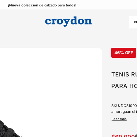
¡Nueva colección
de calzado para
todos!
46% OFF
TENIS 
PARA H
SKU: DQ81090. 
amortiguan el i
Leer más
Precio