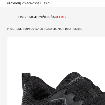
Saltar
|
|
CROYDON
LOS GOMOSOS
LUSSIO
al
contenido
HOMBRE
MUJER
NIÑO
NIÑA
OFERTAS
INICIO
/
TENIS RUNNING ZANDU NEGRO CROYDON PARA HOMBRE